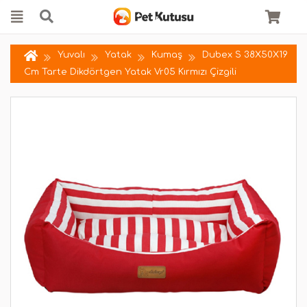
Yuvalı
Yatak
Kumaş
Dubex S 38X50X19
Cm Tarte Dikdörtgen Yatak Vr05 Kırmızı Çizgili