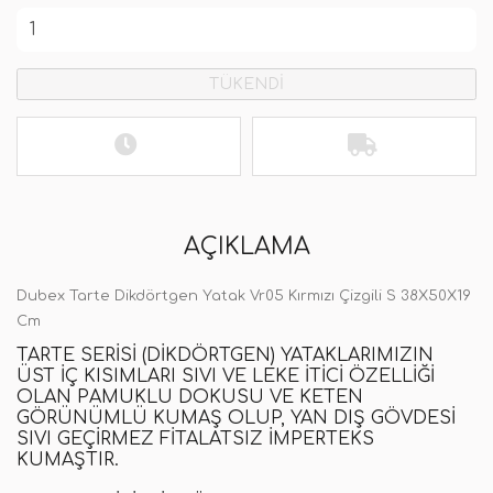
TÜKENDİ
AÇIKLAMA
Dubex Tarte Dikdörtgen Yatak Vr05 Kırmızı Çizgili S 38X50X19
Cm
TARTE SERISI (DIKDÖRTGEN) YATAKLARIMIZIN
ÜST IÇ KISIMLARI SIVI VE LEKE ITICI ÖZELLIĞI
OLAN PAMUKLU DOKUSU VE KETEN
GÖRÜNÜMLÜ KUMAŞ OLUP
,
YAN DIŞ GÖVDESI
SIVI GEÇIRMEZ FITALATSIZ IMPERTEKS
KUMAŞTIR.