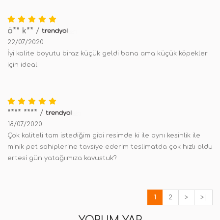
ö** k**
/
22/07/2020
İyi kalite boyutu biraz küçük geldi bana ama küçük köpekler
için ideal
**** ****
/
18/07/2020
Çok kaliteli tam istediğim gibi resimde ki ile aynı kesinlik ile
minik pet sahiplerine tavsiye ederim teslimatda çok hızlı oldu
ertesi gün yatağıımıza kavustuk?
1
2
>
>|