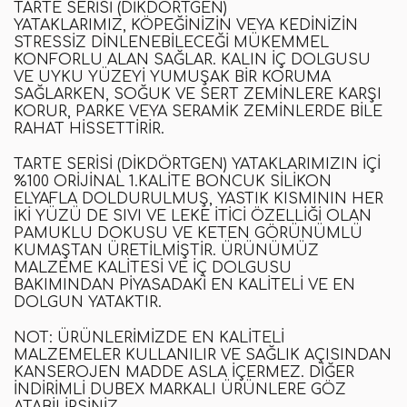
TARTE SERISI (DIKDÖRTGEN)
YATAKLARIMIZ
,
KÖPEĞINIZIN VEYA KEDINIZIN
STRESSIZ DINLENEBILECEĞI MÜKEMMEL
KONFORLU ALAN SAĞLAR. KALIN IÇ DOLGUSU
VE UYKU YÜZEYI YUMUŞAK BIR KORUMA
SAĞLARKEN, SOĞUK VE SERT ZEMINLERE KARŞI
KORUR, PARKE VEYA SERAMIK ZEMINLERDE BILE
RAHAT HISSETTIRIR.
TARTE SERISI (DIKDÖRTGEN) YATAKLARIMIZIN IÇI
%100 ORIJINAL 1.KALITE BONCUK SILIKON
ELYAFLA DOLDURULMUŞ
,
YASTIK KISMININ HER
IKI YÜZÜ DE SIVI VE LEKE ITICI ÖZELLIĞI OLAN
PAMUKLU DOKUSU VE KETEN GÖRÜNÜMLÜ
KUMAŞTAN ÜRETILMIŞTIR. ÜRÜNÜMÜZ
MALZEME KALITESI VE IÇ DOLGUSU
BAKIMINDAN PIYASADAKI EN KALITELI VE EN
DOLGUN YATAKTIR.
NOT:
ÜRÜNLERIMIZDE EN KALITELI
MALZEMELER KULLANILIR VE SAĞLIK AÇISINDAN
KANSEROJEN MADDE ASLA IÇERMEZ
.
DIĞER
INDIRIMLI
DUBEX
MARKALI ÜRÜNLERE GÖZ