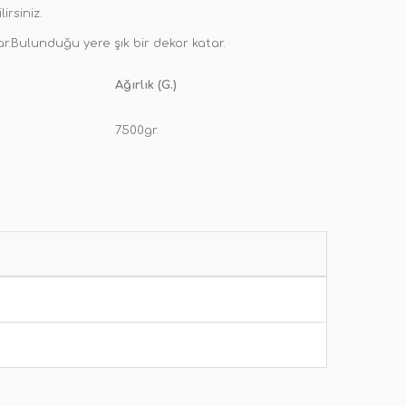
irsiniz.
r.Bulunduğu yere şık bir dekor katar.
Ağırlık (G.)
7500gr.