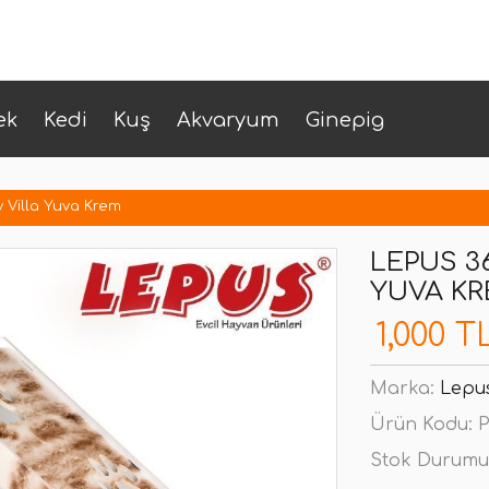
ek
Kedi
Kuş
Akvaryum
Ginepig
 Villa Yuva Krem
LEPUS 3
YUVA K
1,000 T
Marka:
Lepu
Ürün Kodu:
P
Stok Durumu