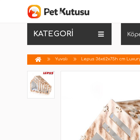
KATEGORİ
Köp
Yuvalı
Lepus 36x62x75h cm Luxury