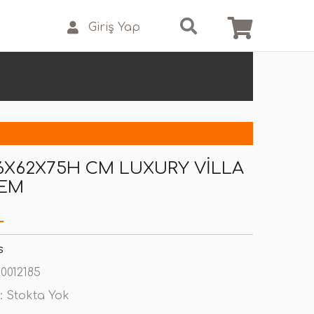
Giriş Yap
6X62X75H CM LUXURY VILLA
REM
L
s
0012185
:
Stokta Yok