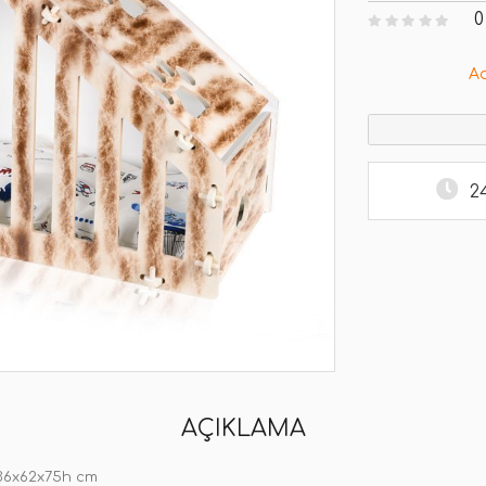
0
A
2
AÇIKLAMA
 36x62x75h cm