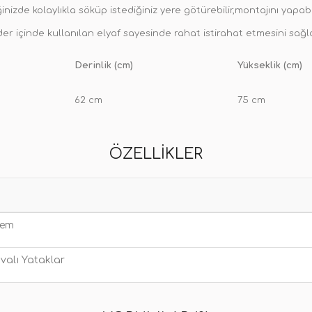
zde kolaylıkla söküp istediğiniz yere götürebilir,montajını yapabil
er içinde kullanılan elyaf sayesinde rahat istirahat etmesini sağla
Derinlik (cm)
Yükseklik (cm)
62 cm
75 cm
ÖZELLIKLER
rem
valı Yataklar