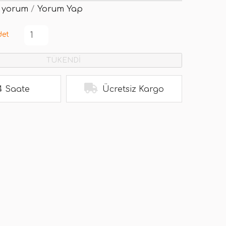
 yorum
/
Yorum Yap
det
TÜKENDİ
4 Saate
Ücretsiz Kargo