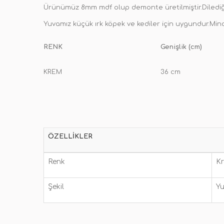
Ürünümüz 8mm mdf olup demonte üretilmiştir.Dilediğini
Yuvamız küçük ırk köpek ve kediler için uygundur.Mind
RENK
Genişlik (cm)
KREM
36 cm
ÖZELLIKLER
Renk
K
Şekil
Yu