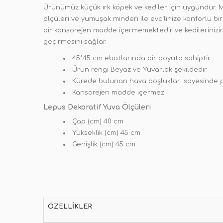
Ürünümüz küçük ırk köpek ve kediler için uygundur. Mi
ölçüleri ve yumuşak minderi ile evcilinize konforlu b
bir kansorejen madde içermemektedir ve kedilerinizi
geçirmesini sağlar.
45*45 cm ebatlarında bir boyuta sahiptir.
Ürün rengi Beyaz ve Yuvarlak şekildedir.
Kürede bulunan hava boşlukları sayesinde pe
Kansorejen madde içermez.
Lepus Dekoratif Yuva Ölçüleri
Çap (cm) 40 cm
Yükseklik (cm) 45 cm
Genişlik (cm) 45 cm
ÖZELLIKLER