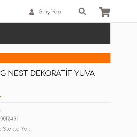
Giriş Yap
IG NEST DEKORATIF YUVA
L
s
0012481
:
Stokta Yok