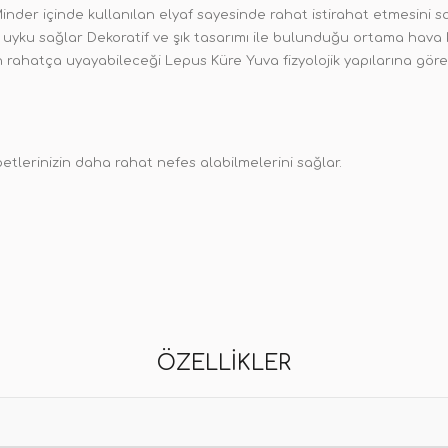
nder içinde kullanılan elyaf sayesinde rahat istirahat etmesini sa
ir uyku sağlar Dekoratif ve şık tasarımı ile bulunduğu ortama hava
n rahatça uyayabileceği Lepus Küre Yuva fizyolojik yapılarına gö
tlerinizin daha rahat nefes alabilmelerini sağlar.
ÖZELLIKLER