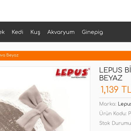
ek
Kedi
Kuş
Akvaryum
Ginepig
uva Beyaz
LEPUS B
BEYAZ
1,139 T
Marka:
Lepu
Ürün Kodu:
P
Stok Durumu