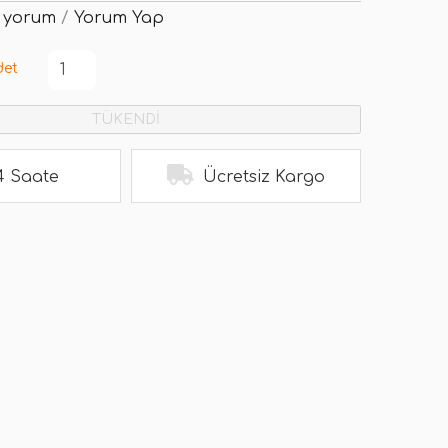
 yorum
/
Yorum Yap
det
TÜKENDİ
4 Saate
Ücretsiz Kargo