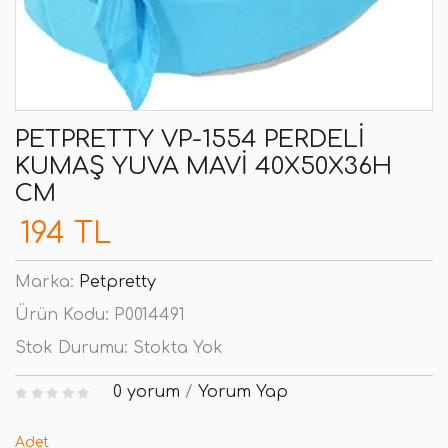
PETPRETTY VP-1554 PERDELI
KUMAŞ YUVA MAVI 40X50X36H
CM
194 TL
Marka:
Petpretty
Ürün Kodu:
P0014491
Stok Durumu:
Stokta Yok
0 yorum
/
Yorum Yap
Adet