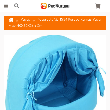
Yuvalı
Petpretty Vp-1554 Perdeli Kumaş Yuva
Mavi 40X50X36h Cm