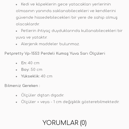
Kedi ve köpeklerin gece yatacakları yerlerinin
olmasının yanında saklanabilecekleri ve kendilerini
güvende hissedebilecekleri bir yere de sahip olmuş
olacaklardır.
Petlerin ihtiyaç duyduklarında kullanabilecekleri bir
yuva ve yataktır.
Alerjenik maddeler bulunmaz.
Petpretty Vp-1553 Perdeli Kumaş Yuva Sarı
Ölçüleri
En:
40 cm
Boy:
50 cm
Yükseklik:
40 cm
Bilmeniz Gereken :
Ölçüler dıştan dışadır.
Ölçüler + veya - 1 cm değişiklik gösterebilmektedir.
YORUMLAR (0)