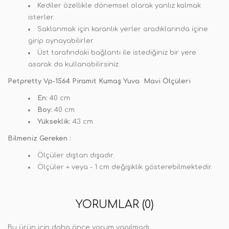
Kediler özellikle dönemsel olarak yanlız kalmak
isterler.
Saklanmak için karanlık yerler aradıklarında içine
girip oynayabilirler.
Üst tarafındaki bağlantı ile istediğiniz bir yere
asarak da kullanabilirsiniz.
Petpretty Vp-1564 Piramit Kumaş Yuva Mavi Ölçüleri
En:
40 cm
Boy:
40 cm
Yükseklik:
43 cm
Bilmeniz Gereken :
Ölçüler dıştan dışadır.
Ölçüler + veya - 1 cm değişiklik gösterebilmektedir.
YORUMLAR (0)
Bu ürün için daha önce yorum yapılmadı.