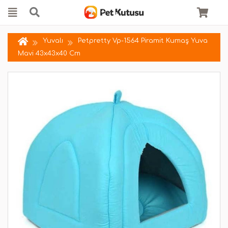
Yuvalı
Petpretty Vp-1564 Piramit Kumaş Yuva
Mavi 43x43x40 Cm