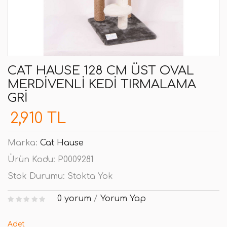
CAT HAUSE 128 CM ÜST OVAL
MERDIVENLI KEDI TIRMALAMA
GRI
2,910 TL
Marka:
Cat Hause
Ürün Kodu:
P0009281
Stok Durumu:
Stokta Yok
0 yorum
/
Yorum Yap
Adet