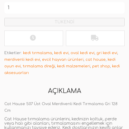
TÜKENDİ
Etiketler:
kedi tırmalama
,
kedi evi
,
oval kedi evi
,
gri kedi evi
,
merdivenli kedi evi
,
evcil hayvan ürünleri
,
cat house
,
kedi
oyun evi
,
tırmalama direği
,
kedi malzemeleri
,
pet shop
,
kedi
aksesuarları
AÇIKLAMA
Cat Hause S07 Üst Oval Merdivenli Kedi Tırmalama Gri 128
Cm
Cat Hause tırmalama ürünlerini, kedinizin koltuk, perde
veya halı gibi alanları, tırmalamasını engellemek için
kullanmanızı tavsiye ederiz. Kedi dostlarınızın keyifli anlar