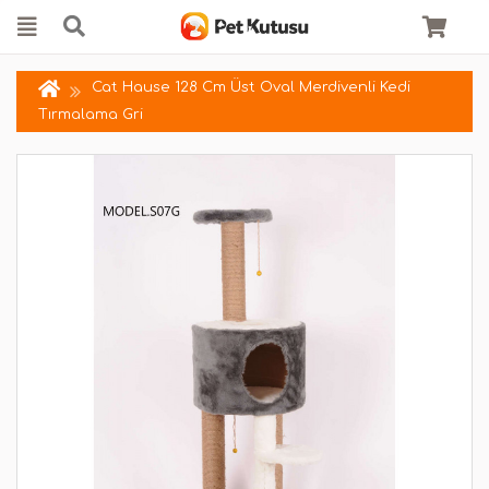
Cat Hause 128 Cm Üst Oval Merdivenli Kedi
Tırmalama Gri