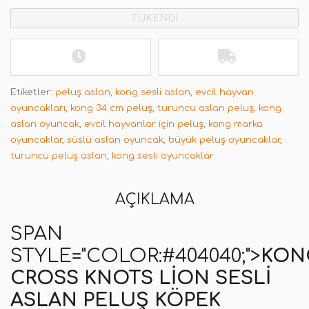
TÜKENDİ
Etiketler:
peluş aslan
,
kong sesli aslan
,
evcil hayvan
oyuncakları
,
kong 34 cm peluş
,
turuncu aslan peluş
,
kong
aslan oyuncak
,
evcil hayvanlar için peluş
,
kong marka
oyuncaklar
,
süslü aslan oyuncak
,
büyük peluş oyuncaklar
,
turuncu peluş aslan
,
kong sesli oyuncaklar
AÇIKLAMA
SPAN
STYLE="COLOR:#404040;">
KON
CROSS KNOTS LION SESLI
ASLAN PELUŞ KÖPEK