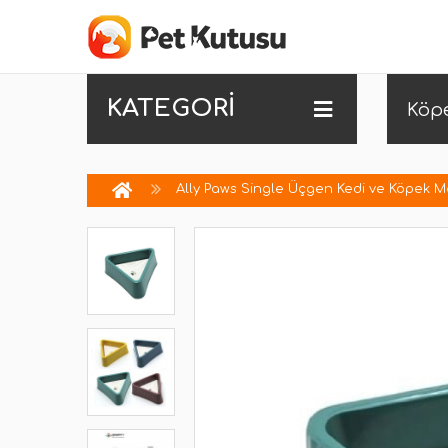
KATEGORİ
Köp
Ally Paws Single Üçgen Kedi ve Köpek M