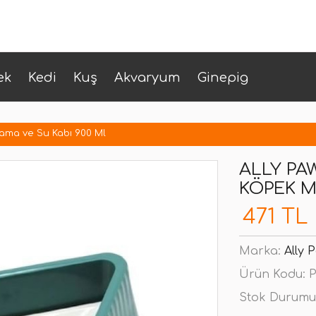
ek
Kedi
Kuş
Akvaryum
Ginepig
ama ve Su Kabı 900 Ml
ALLY PA
KÖPEK M
471 TL
Marka:
Ally 
Ürün Kodu:
P
Stok Durumu