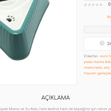
0
A
2
Etiketler:
evcil 
paws mama kab
mama kabı
,
ally
hayvan gereçler
AÇIKLAMA
Köpek Mama ve Su Kabı, hem kediniz hem de köpeğiniz için rahat ye