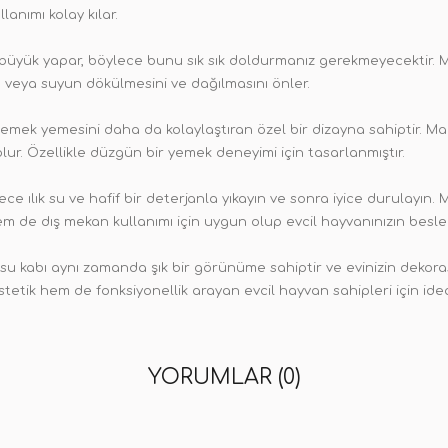
anımı kolay kılar.
büyük yapar, böylece bunu sık sık doldurmanız gerekmeyecektir. M
a veya suyun dökülmesini ve dağılmasını önler.
yemek yemesini daha da kolaylaştıran özel bir dizayna sahiptir. Ma
olur. Özellikle düzgün bir yemek deneyimi için tasarlanmıştır.
ce ılık su ve hafif bir deterjanla yıkayın ve sonra iyice durulayın
 de dış mekan kullanımı için uygun olup evcil hayvanınızın besle
su kabı aynı zamanda şık bir görünüme sahiptir ve evinizin dekor
tik hem de fonksiyonellik arayan evcil hayvan sahipleri için idea
YORUMLAR (0)