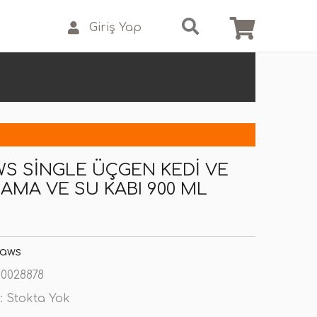
Giriş Yap
WS SINGLE ÜÇGEN KEDI VE
AMA VE SU KABI 900 ML
Paws
0028878
:
Stokta Yok