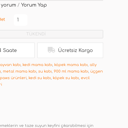
 yorum
/
Yorum Yap
det
TÜKENDİ
4 Saate
Ücretsiz Kargo
hayvan kabı
,
kedi mama kabı
,
köpek mama kabı
,
ally
ı
,
metal mama kabı
,
su kabı
,
900 ml mama kabı
,
üçgen
 paws ürünleri
,
kedi su kabı
,
köpek su kabı
,
evcil
i
meklerin ve taze suyun keyfini çıkarabilmesi için