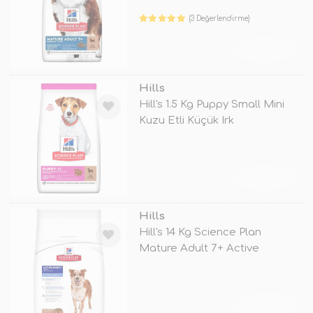
Longevity
(3 Değerlendirme)
TÜKENDİ
Hills
Hill's 1.5 Kg Puppy Small Mini
Kuzu Etli Küçük Irk
TÜKENDİ
Hills
Hill's 14 Kg Science Plan
Mature Adult 7+ Active
Longevity L
TÜKENDİ