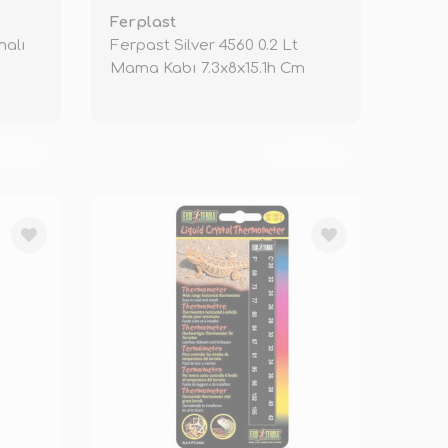
Ferplast
malı
Ferpast Silver 4560 0.2 Lt
ı
Mama Kabı 7.3x8x15.1h Cm
KENDİ
TÜKENDİ