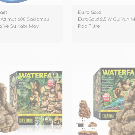
ast
Euro Gold
t Azimut 600 Saklamalı
EuroGold 2,5 W Gui Yun M
 Ve Su Kabı Mavi
Pipo Filtre
TÜKENDİ
TÜ