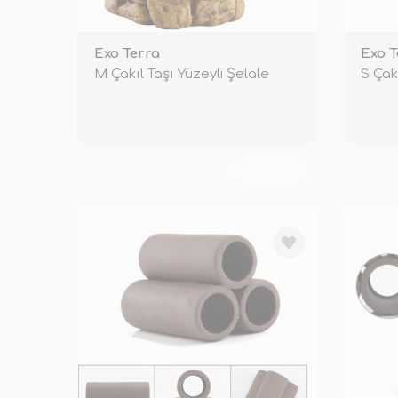
Exo Terra
Exo T
M Çakıl Taşı Yüzeyli Şelale
S Çak
TÜKENDİ