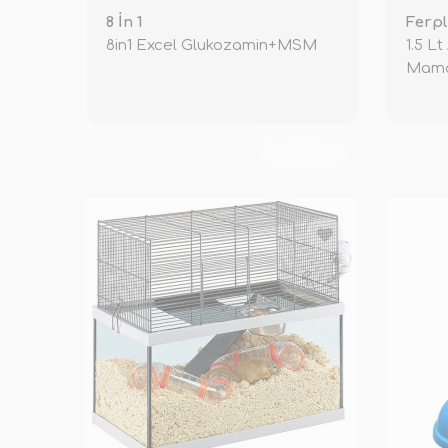
8 İn 1
Ferpl
8in1 Excel Glukozamin+MSM
1.5 L
Mama
TÜKENDİ