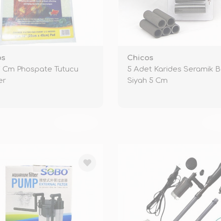
os
Chicos
 Cm Phospate Tutucu
5 Adet Karides Seramik 
er
Siyah 5 Cm
TÜKENDİ
TÜ