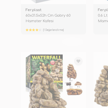
Ferplast
Ferpl
60x31.5x52h Cm Gabry 60
0.6 L
Hamster Kafesi
Mama
(1 Değerlendirme)
TÜKENDİ