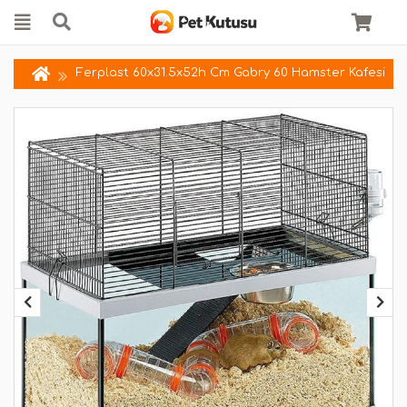
Ferplast 60x31.5x52h Cm Gabry 60 Hamster Kafesi