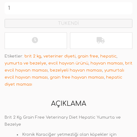
TÜKENDİ
Etiketler:
brit 2 kg
,
veteriner diyeti
,
grain free
,
hepatic
,
yumurta ve bezelye
,
evcil hayvan ürünü
,
hayvan maması
,
brit
evcil hayvan maması
,
bezelyeli hayvan maması
,
yumurtalı
evcil hayvan maması
,
grain free hayvan maması
,
hepatic
diyet maması
AÇIKLAMA
Brit 2 Kg Grain Free Veterinary Diet Hepatic Yumurta ve
Bezelye
Kronik Karaciğer yetmezliği olan köpekler için