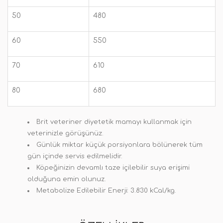
50
480
60
550
70
610
80
680
Brit veteriner diyetetik mamayı kullanmak için
veterinizle görüşünüz.
Günlük miktar küçük porsiyonlara bölünerek tüm
gün içinde servis edilmelidir.
Köpeğinizin devamlı taze içilebilir suya erişimi
olduğuna emin olunuz.
Metabolize Edilebilir Enerji: 3.830 kCal/kg.