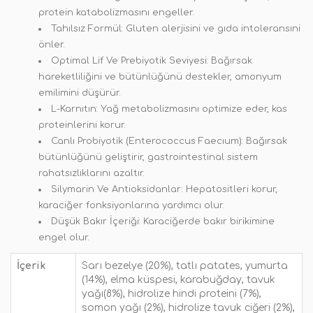
protein katabolizmasını engeller.
Tahılsız Formül: Gluten alerjisini ve gıda intoleransıni
önler.
Optimal Lif Ve Prebiyotik Seviyesi: Bağırsak
hareketliliğini ve bütünlüğünü destekler, amonyum
emilimini düşürür.
L-Karnıtın: Yağ metabolizmasını optimize eder, kas
proteinlerini korur.
Canlı Probiyotik (Enterococcus Faecıum): Bağırsak
bütünlüğünü geliştirir, gastrointestinal sistem
rahatsızlıklarını azaltır.
Silymarin Ve Antioksidanlar: Hepatositleri korur,
karaciğer fonksiyonlarına yardımcı olur.
Düşük Bakır İçeriği: Karaciğerde bakır birikimine
engel olur.
İçerik
Sarı bezelye (20%), tatlı patates, yumurta
(14%), elma küspesi, karabuğday, tavuk
yağı(8%), hidrolize hindi proteini (7%),
somon yağı (2%), hidrolize tavuk ciğeri (2%),