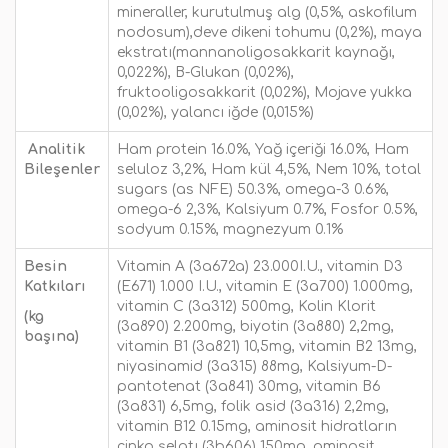
mineraller, kurutulmuş alg (0,5%, askofilum
nodosum),deve dikeni tohumu (0,2%), maya
ekstratı(mannanoligosakkarit kaynağı,
0,022%), B-Glukan (0,02%),
fruktooligosakkarit (0,02%), Mojave yukka
(0,02%), yalancı iğde (0,015%)
Analitik
Ham protein 16.0%, Yağ içeriği 16.0%, Ham
Bileşenler
seluloz 3,2%, Ham kül 4,5%, Nem 10%, total
sugars (as NFE) 50.3%, omega-3 0.6%,
omega-6 2,3%, Kalsiyum 0.7%, Fosfor 0.5%,
sodyum 0.15%, magnezyum 0.1%
Besin
Vitamin A (3a672a) 23.000I.U., vitamin D3
Katkıları
(E671) 1.000 I.U., vitamin E (3a700) 1.000mg,
vitamin C (3a312) 500mg, Kolin Klorit
(kg
(3a890) 2.200mg, biyotin (3a880) 2,2mg,
başına)
vitamin B1 (3a821) 10,5mg, vitamin B2 13mg,
niyasinamid (3a315) 88mg, Kalsiyum-D-
pantotenat (3a841) 30mg, vitamin B6
(3a831) 6,5mg, folik asid (3a316) 2,2mg,
vitamin B12 0.15mg, aminosit hidratların
çinko şelatı (3b606) 150mg, aminosit