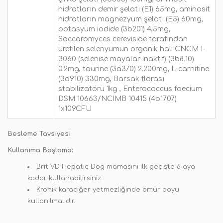
hidratların demir şelatı (E1) 65mg, aminosit
hidratların magnezyum şelatı (E5) 60mg,
potasyum iodide (3b201) 4,5mg,
Saccaromyces cerevisiae tarafından
üretilen selenyumun organik hali CNCM I-
3060 (selenise mayalar inaktif) (3b8.10)
0.2mg, taurine (3a370) 2.200mg, L-carnitine
(3a910) 330mg, Barsak florası
stabilizatörü 1kg , Enterococcus faecium
DSM 10663/NCIMB 10415 (4b1707)
1x109CFU
Besleme Tavsiyesi
Kullanıma Başlama:
Brit VD Hepatic Dog mamasını ilk geçişte 6 aya
kadar kullanabilirsiniz.
Kronik karaciğer yetmezliğinde ömür boyu
kullanılmalıdır.