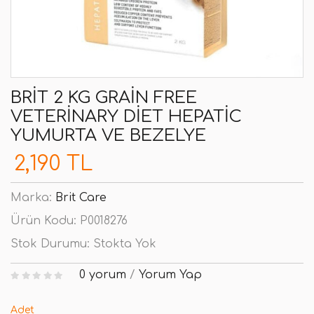
BRIT 2 KG GRAIN FREE
VETERINARY DIET HEPATIC
YUMURTA VE BEZELYE
2,190 TL
Marka:
Brit Care
Ürün Kodu:
P0018276
Stok Durumu:
Stokta Yok
0 yorum
/
Yorum Yap
Adet