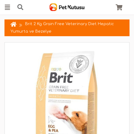
Brit 2 Kg Grain Free Veterinary Diet Hepatic
Yumurta ve Bezelye