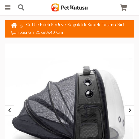
Cattie Fileli Kedi ve Küçük Irk Köpek Taşıma Sırt
Çantası Gri 25x60x40 Cm