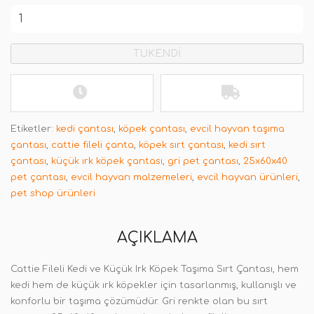
TÜKENDİ
Etiketler:
kedi çantası
,
köpek çantası
,
evcil hayvan taşıma
çantası
,
cattie fileli çanta
,
köpek sırt çantası
,
kedi sırt
çantası
,
küçük ırk köpek çantası
,
gri pet çantası
,
25x60x40
pet çantası
,
evcil hayvan malzemeleri
,
evcil hayvan ürünleri
,
pet shop ürünleri
AÇIKLAMA
Cattie Fileli Kedi ve Küçük Irk Köpek Taşıma Sırt Çantası, hem
kedi hem de küçük ırk köpekler için tasarlanmış, kullanışlı ve
konforlu bir taşıma çözümüdür. Gri renkte olan bu sırt