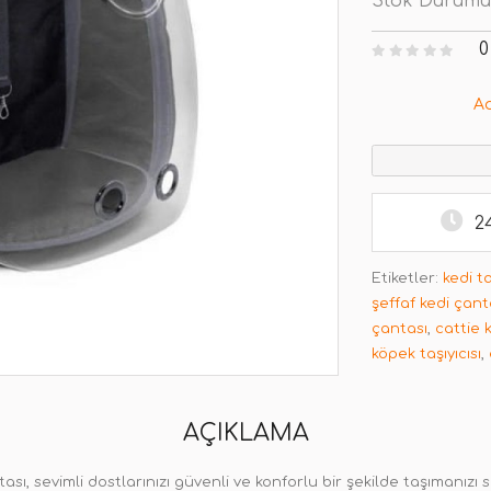
Stok Durumu
0
A
2
Etiketler:
kedi t
şeffaf kedi çant
çantası
,
cattie 
köpek taşıyıcısı
,
AÇIKLAMA
ası, sevimli dostlarınızı güvenli ve konforlu bir şekilde taşımanız