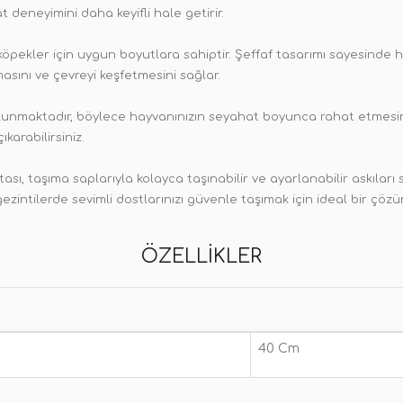
 deneyimini daha keyifli hale getirir.
öpekler için uygun boyutlara sahiptir. Şeffaf tasarımı sayesinde ha
asını ve çevreyi keşfetmesini sağlar.
ulunmaktadır, böylece hayvanınızın seyahat boyunca rahat etmesini
karabilirsiniz.
sı, taşıma saplarıyla kolayca taşınabilir ve ayarlanabilir askıları s
zintilerde sevimli dostlarınızı güvenle taşımak için ideal bir çöz
ÖZELLIKLER
40 Cm