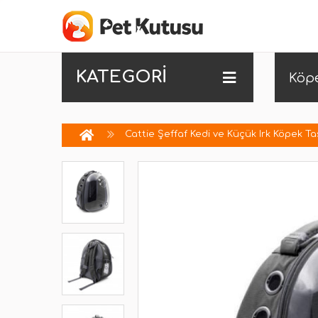
KATEGORİ
Köp
Cattie Şeffaf Kedi ve Küçük Irk Köpek T