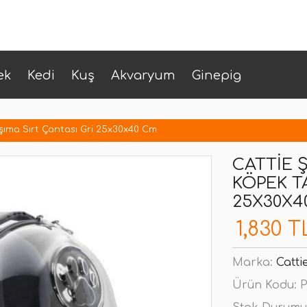
ek
Kedi
Kuş
Akvaryum
Ginepig
aşıma Sırt Çantası Gri 25x30x40 Cm
CATTIE 
KÖPEK T
25X30X4
1,830 T
Marka:
Catti
Ürün Kodu:
P