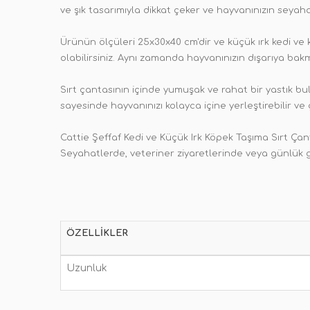
ve şık tasarımıyla dikkat çeker ve hayvanınızın seyahat
Ürünün ölçüleri 25x30x40 cm'dir ve küçük ırk kedi ve k
olabilirsiniz. Aynı zamanda hayvanınızın dışarıya bakm
Sırt çantasının içinde yumuşak ve rahat bir yastık b
sayesinde hayvanınızı kolayca içine yerleştirebilir ve çı
Cattie Şeffaf Kedi ve Küçük Irk Köpek Taşıma Sırt Çanta
Seyahatlerde, veteriner ziyaretlerinde veya günlük ge
ÖZELLIKLER
Uzunluk