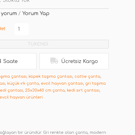
:
Stokta Yok
 yorum
/
Yorum Yap
det
TÜKENDİ
4 Saate
Ücretsiz Kargo
aşıma çantası
,
köpek taşıma çantası
,
cattie çanta
,
ası
,
küçük ırk çanta
,
evcil hayvan çantası
,
gri taşıma
kedi çantası
,
25x30x40 cm çanta
,
kedi sırt çantası
,
evcil hayvan ürünleri
ı sağlayan bir üründür. Gri renkte olan çanta, modern