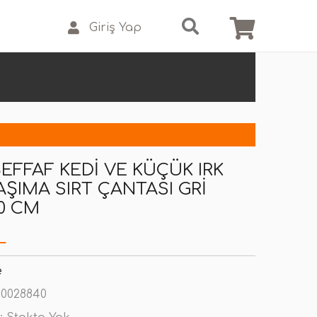
Giriş Yap
ŞEFFAF KEDI VE KÜÇÜK IRK
AŞIMA SIRT ÇANTASI GRI
0 CM
L
e
0028840