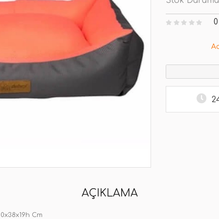
Stok Durumu
0
A
2
AÇIKLAMA
50x38x19h Cm