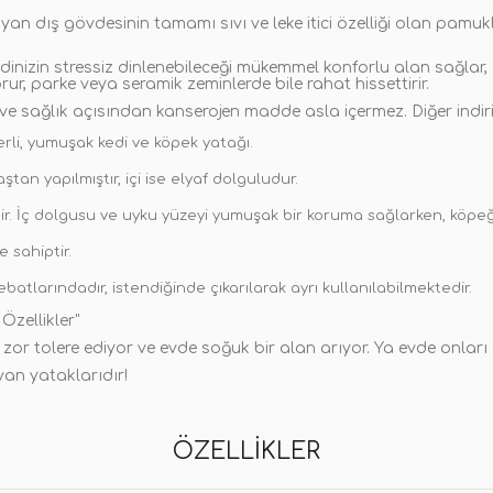
e yan dış gövdesinin tamamı sıvı ve leke itici özelliği olan pa
inizin stressiz dinlenebileceği mükemmel konforlu alan sağlar,
ur, parke veya seramik zeminlerde bile rahat hissettirir.
r ve sağlık açısından kanserojen madde asla içermez. Diğer indiri
derli, yumuşak kedi ve köpek yatağı.
an yapılmıştır, içi ise elyaf dolguludur.
. İç dolgusu ve uyku yüzeyi yumuşak bir koruma sağlarken, köpeğin
 sahiptir.
batlarındadır, istendiğinde çıkarılarak ayrı kullanılabilmektedir.
zellikler"
 zor tolere ediyor ve evde soğuk bir alan arıyor. Ya evde onları
van yataklarıdır!
ÖZELLIKLER