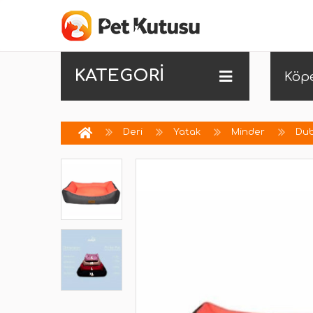
KATEGORİ
Köp
Deri
Yatak
Minder
Dub