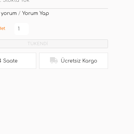
:
Stokta Yok
 yorum
/
Yorum Yap
det
TÜKENDİ
4 Saate
Ücretsiz Kargo