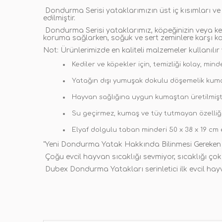
Dondurma Serisi yataklarımızın üst iç kısımları v
edilmiştir.
Dondurma Serisi yataklarımız, köpeğinizin veya ked
koruma sağlarken, soğuk ve sert zeminlere karşı kor
Not: Ürünlerimizde en kaliteli malzemeler kullanılı
Kediler ve köpekler için, temizliği kolay, min
Yatağın dışı yumuşak dokulu döşemelik kumaşt
Hayvan sağlığına uygun kumaştan üretilmiştir
Su geçirmez, kumaş ve tüy tutmayan özelliğe
Elyaf dolgulu taban minderi 50 x 38 x 19 cm e
"Yeni Dondurma Yatak Hakkında Bilinmesi Gereken Ö
Çoğu evcil hayvan sıcaklığı sevmiyor, sıcaklığı çok
Dubex Dondurma Yatakları serinletici ilk evcil hay