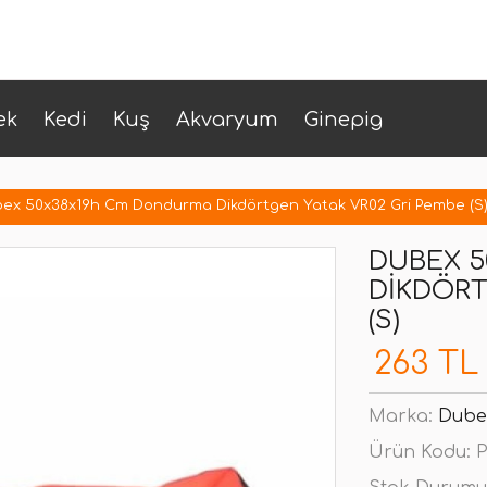
ek
Kedi
Kuş
Akvaryum
Ginepig
ex 50x38x19h Cm Dondurma Dikdörtgen Yatak VR02 Gri Pembe (S
DUBEX 
DIKDÖRT
(S)
263 TL
Marka:
Dube
Ürün Kodu:
P