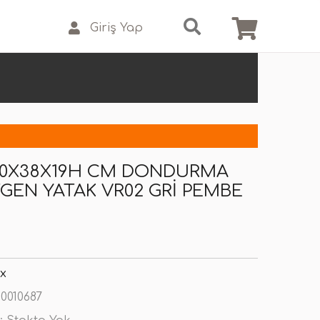
Giriş Yap
)
50X38X19H CM DONDURMA
GEN YATAK VR02 GRI PEMBE
x
0010687