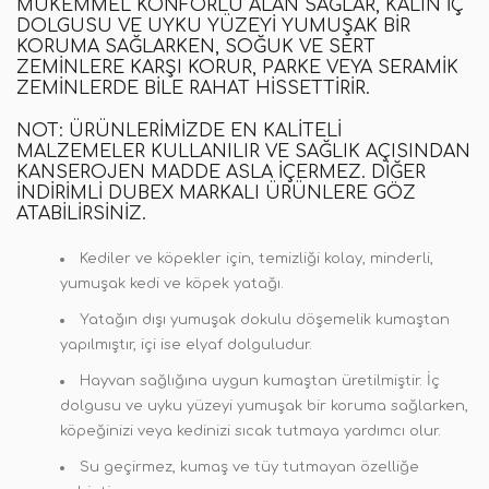
MÜKEMMEL KONFORLU ALAN SAĞLAR, KALIN IÇ
DOLGUSU VE UYKU YÜZEYI YUMUŞAK BIR
KORUMA SAĞLARKEN, SOĞUK VE SERT
ZEMINLERE KARŞI KORUR, PARKE VEYA SERAMIK
ZEMINLERDE BILE RAHAT HISSETTIRIR.
NOT:
ÜRÜNLERIMIZDE EN KALITELI
MALZEMELER KULLANILIR VE SAĞLIK AÇISINDAN
KANSEROJEN MADDE ASLA IÇERMEZ
.
DIĞER
INDIRIMLI
DUBEX
MARKALI ÜRÜNLERE GÖZ
ATABILIRSINIZ.
Kediler ve köpekler için, temizliği kolay, minderli,
yumuşak kedi ve köpek yatağı.
Yatağın dışı yumuşak dokulu döşemelik kumaştan
yapılmıştır, içi ise elyaf dolguludur.
Hayvan sağlığına uygun kumaştan üretilmiştir. İç
dolgusu ve uyku yüzeyi yumuşak bir koruma sağlarken,
köpeğinizi veya kedinizi sıcak tutmaya yardımcı olur.
Su geçirmez, kumaş ve tüy tutmayan özelliğe