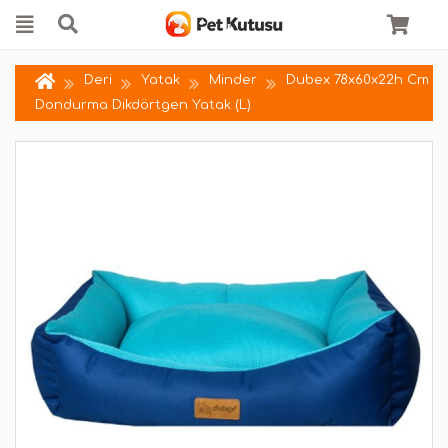
Deri
Yatak
Minder
Dubex 78x60x22h Cm
Dondurma Dikdörtgen Yatak (L)