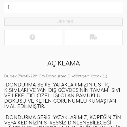
TÜKENDİ
AÇIKLAMA
Dubex 78x60x22h Cm Dondurma Dikdörtgen Yatak (L)
DONDURMA SERISI YATAKLARIMIZIN ÜST IÇ
KISIMLARI VE YAN DIŞ GÖVDESININ TAMAMI SIVI
VE LEKE ITICI ÖZELLIĞI OLAN PAMUKLU
DOKUSU VE KETEN GÖRÜNÜMLÜ KUMAŞTAN
IMAL EDILMIŞTIR.
DONDURMA SERISI YATAKLARIMIZ, KÖPEĞINIZIN
VEYA KEDINIZIN STRESSIZ DINLENEBILECEĞI