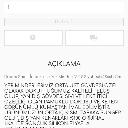
TÜKENDİ
AÇIKLAMA
Dubex Small İmperteks Yer Minderi Vr09 Siyah 66x48x6h Cm
YER MINDERLERIMIZ ORTA ÜST GÖVDESI ÖZEL
OLARAK DOKUTTUĞUMUZ KALITELI PELUŞ
OLUP, YAN DIŞ GÖVDESI SIVI VE LEKE ITICI
ÖZELLIĞI OLAN PAMUKLU DOKUSU VE KETEN
GÖRÜNÜMLÜ KUMAŞTAN IMAL EDILMIŞTIR.
ÜRÜNÜMÜZÜN ORTA IÇ KISMI TABAKA SÜNGER
OLUP, DIŞ YAN KENARLARI %100 ORIJINAL
1.KALITE BONCUK SILIKON ELYAFLA