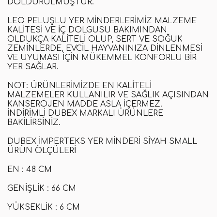
DOLDURULMUŞTUR.
LEO PELUŞLU YER MINDERLERIMIZ MALZEME
KALITESI VE IÇ DOLGUSU BAKIMINDAN
OLDUKÇA KALITELI OLUP, SERT VE SOĞUK
ZEMINLERDE, EVCIL HAYVANINIZA DINLENMESI
VE UYUMASI IÇIN MÜKEMMEL KONFORLU BIR
YER SAĞLAR.
NOT
: ÜRÜNLERIMIZDE EN KALITELI
MALZEMELER KULLANILIR VE SAĞLIK AÇISINDAN
KANSEROJEN MADDE ASLA IÇERMEZ.
İNDIRIMLI
DUBEX
MARKALI ÜRÜNLERE
BAKILIRSINIZ.
DUBEX İMPERTEKS YER MINDERI SIYAH SMALL
ÜRÜN ÖLÇÜLERI
EN
:
48 CM
GENIŞLIK
:
66 CM
YÜKSEKLIK
:
6 CM