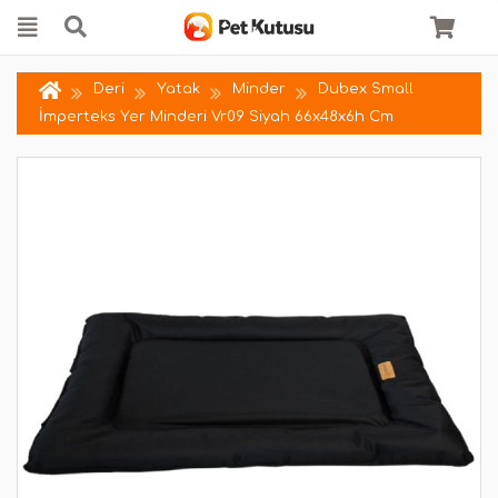
Deri
Yatak
Minder
Dubex Small
İmperteks Yer Minderi Vr09 Siyah 66x48x6h Cm