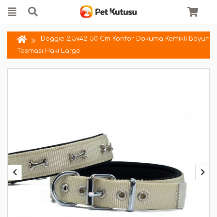
Doggie 2,5x42-50 Cm Konfor Dokuma Kemikli Boyun
Tasması Haki Large