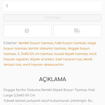
TÜKENDİ
Etiketler:
kemikli boyun tasması
,
haki boyun tasması
,
large
boyun tasması
,
konfor dokuma tasması
,
doggie boyun
tasması
,
2
,
5x42-50 cm tasması
,
büyük köpek tasması
,
evcil
hayvan eşyaları
,
köpek ürünleri
,
özel tasarım tası
,
kemik
detaylı tası
,
evcil hayvan aksesuarları
AÇIKLAMA
Doggie Konfor Dokuma Kemikli Köpek Boyun Tasması Haki
Large 2,5x42-50 Cm
Yüksek kaliteli polyamit elyaf kullanılarak üretilmiştir. Bu