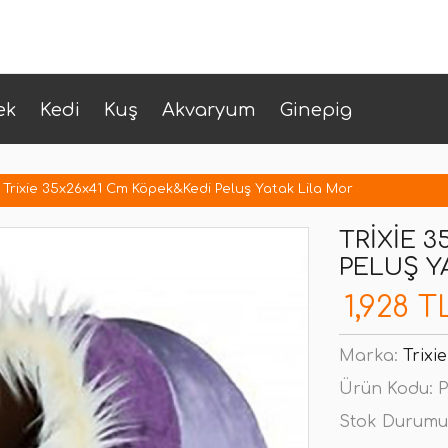
ek
Kedi
Kuş
Akvaryum
Ginepig
Trixie 35x26x41 Cm Köpek&Kedi Peluş Yatak Lila Mor
TRIXIE 
PELUŞ Y
1,928 T
Marka:
Trixie
Ürün Kodu:
P
Stok Durumu