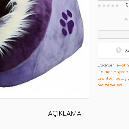
0
A
2
Etiketler:
evcil 
lila mor
,
hayvan 
ürünleri
,
peluş y
malzemeleri
AÇIKLAMA