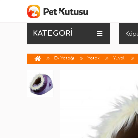
KATEGORİ
Köp
Ev Yatağı
Yatak
Yuvalı