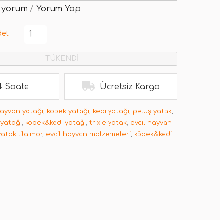
 yorum
/
Yorum Yap
det
TÜKENDİ
4 Saate
Ücretsiz Kargo
hayvan yatağı
,
köpek yatağı
,
kedi yatağı
,
peluş yatak
,
yatağı
,
köpek&kedi yatağı
,
trixie yatak
,
evcil hayvan
atak lila mor
,
evcil hayvan malzemeleri
,
köpek&kedi