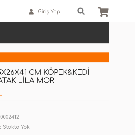
Giriş Yap
35X26X41 CM KÖPEK&KEDI
ATAK LILA MOR
L
0002412
:
Stokta Yok