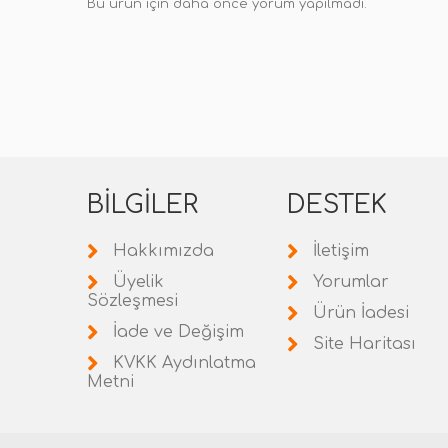
Bu ürün için daha önce yorum yapılmadı.
BILGILER
DESTEK
Hakkımızda
İletişim
Üyelik
Yorumlar
Sözleşmesi
Ürün İadesi
İade ve Değişim
Site Haritası
KVKK Aydınlatma
Metni