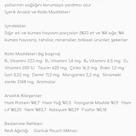
yollarının sağlığını korumaya yardımcı olur
İçerik Analizi ve Katkı Maddeleri
İçindekiler:
Sığır eti ve kümes hayvanı parçaları (%33 et ve %4 sığır, %4
kümes hayvanı), tahıllar, mineraller, bitkisel ürünler, şekerler
Katkı Maddeleri (kg başına):
B₁ Vitamini 27,3 mg · B₂ Vitamini 1,4 mg · B₆ Vitamini 4,5 mg · D₃
Vitamini 200 IU · Taurin 620 mg · Çinko 16,2 mg · Bakır 1,2 mg ·
İyot 0,22 mg · Demir 11,2 mg · Manganez 2,2 mg · Sinameki
zamkı 2148 mg · Aromalar
Analitik Bileşenler:
Ham Protein %8,7 · Ham Yağ %3,5 · İnorganik Madde %1,9 · Ham
Lif %0,20 · Nem %83,7 · Kalsiyum %0,29 · Fosfor %0,18
Beslenme Rehberi
Kedi Ağırlığı
Günlük Pouch Miktarı