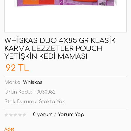
WHISKAS DUO 4X85 GR KLASIK
KARMA LEZZETLER POUCH
YETIŞKIN KEDI MAMASI
92 TL
Marka:
Whiskas
Ürün Kodu:
P0030052
Stok Durumu:
Stokta Yok
0 yorum
/
Yorum Yap
Adet