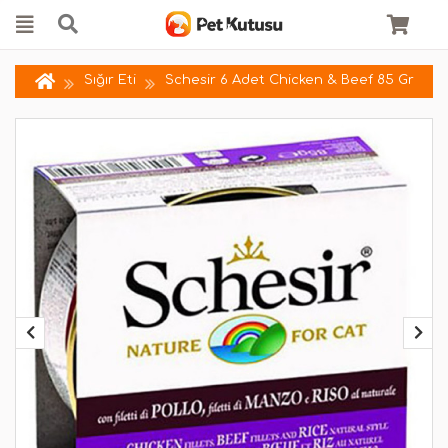
Sığır Eti
Schesir 6 Adet Chicken & Beef 85 Gr