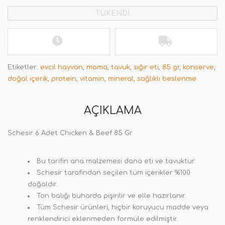
TÜKENDİ
Etiketler:
evcil hayvan
,
mama
,
tavuk
,
sığır eti
,
85 gr
,
konserve
,
doğal içerik
,
protein
,
vitamin
,
mineral
,
sağlıklı beslenme
AÇIKLAMA
Schesir 6 Adet Chicken & Beef 85 Gr
Bu tarifin ana malzemesi dana eti ve tavuktur.
Schesir tarafından seçilen tüm içerikler %100
doğaldır.
Ton balığı buharda pişirilir ve elle hazırlanır.
Tüm Schesir ürünleri, hiçbir koruyucu madde veya
renklendirici eklenmeden formüle edilmiştir.