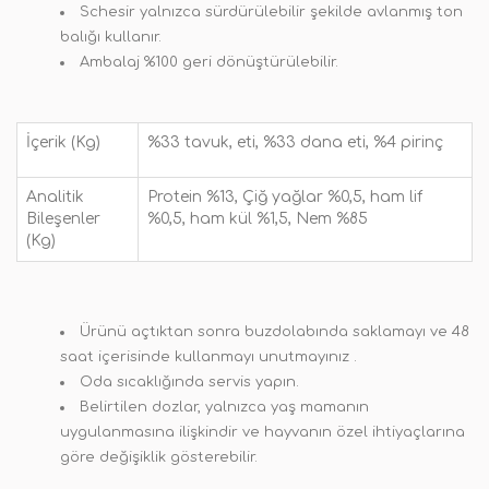
Schesir yalnızca sürdürülebilir şekilde avlanmış ton
balığı kullanır.
Ambalaj %100 geri dönüştürülebilir.
İçerik (Kg)
%33 tavuk, eti, %33 dana eti, %4 pirinç
Analitik
Protein %13, Çiğ yağlar %0,5, ham lif
Bileşenler
%0,5, ham kül %1,5, Nem %85
(Kg)
Ürünü açtıktan sonra buzdolabında saklamayı ve 48
saat içerisinde kullanmayı unutmayınız .
Oda sıcaklığında servis yapın.
Belirtilen dozlar, yalnızca yaş mamanın
uygulanmasına ilişkindir ve hayvanın özel ihtiyaçlarına
göre değişiklik gösterebilir.