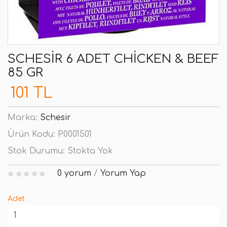
SCHESIR 6 ADET CHICKEN & BEEF
85 GR
101 TL
Marka:
Schesir
Ürün Kodu:
P0001501
Stok Durumu:
Stokta Yok
0 yorum
/
Yorum Yap
Adet