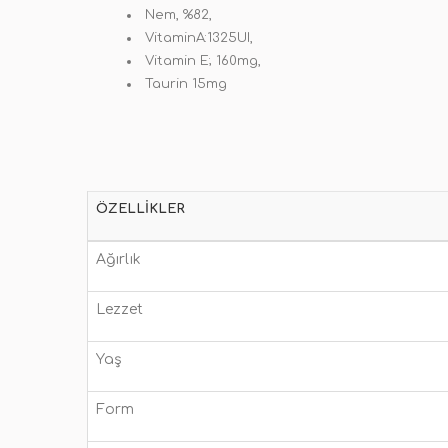
Nem, %82,
VitaminA:1325UI,
Vitamin E; 160mg,
Taurin 15mg
ÖZELLIKLER
Ağırlık
Lezzet
Yaş
Form