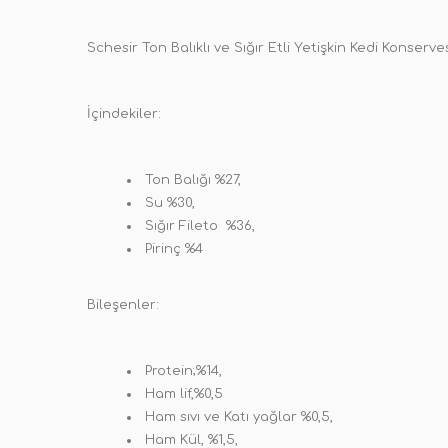
Schesir Ton Balıklı ve Sığır Etli Yetişkin Kedi Konserv
İçindekiler:
Ton Balığı %27,
Su %30,
Sığır Fileto %36,
Pirinç %4
Bileşenler:
Protein;%14,
Ham lif,%0,5
Ham sıvı ve Katı yağlar %0,5,
Ham Kül, %1,5,