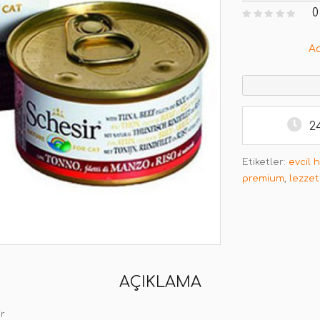
0
A
2
Etiketler:
evcil 
premium
,
lezzetl
AÇIKLAMA
Gr