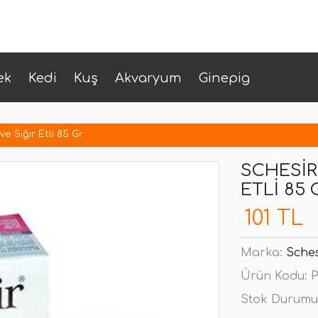
ek
Kedi
Kuş
Akvaryum
Ginepig
ve Sığır Etli 85 Gr
SCHESIR 
ETLI 85 
101 TL
Marka:
Sches
Ürün Kodu:
P
Stok Durumu