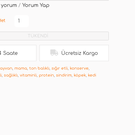
 yorum
/
Yorum Yap
det
TÜKENDİ
4 Saate
Ücretsiz Kargo
hayvan
,
mama
,
ton balıklı
,
sığır etli
,
konserve
,
i
,
sağlıklı
,
vitaminli
,
protein
,
sindirim
,
köpek
,
kedi