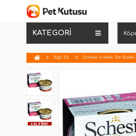
KATEGORİ
Köp
Sığır Eti
Schesir 6 Adet Ton Balıklı 