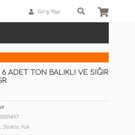
Giriş Yap
6 ADET TON BALIKLI VE SIĞIR
GR
ir
0001497
:
Stokta Yok