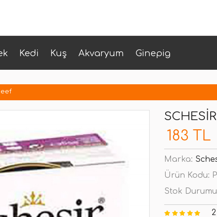
ek
Kedi
Kuş
Akvaryum
Ginepig
Beef
SCHESIR
183 TL
Marka:
Sches
Ürün Kodu:
P
Stok Durumu
2