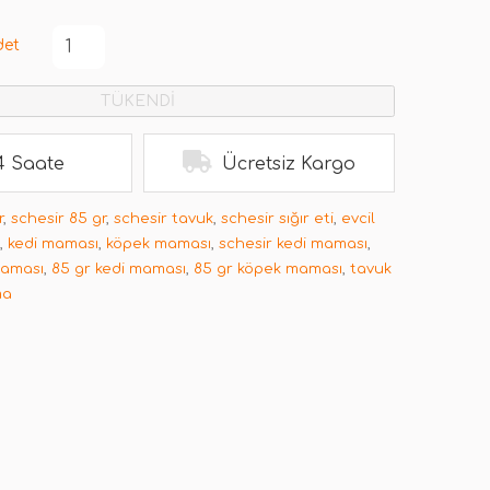
det
TÜKENDİ
4 Saate
Ücretsiz Kargo
r
,
schesir 85 gr
,
schesir tavuk
,
schesir sığır eti
,
evcil
,
kedi maması
,
köpek maması
,
schesir kedi maması
,
maması
,
85 gr kedi maması
,
85 gr köpek maması
,
tavuk
ma