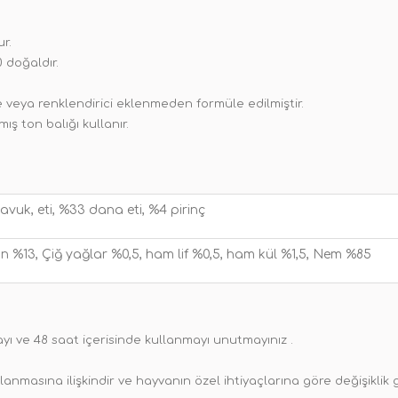
r.
 doğaldır.
 veya renklendirici eklenmeden formüle edilmiştir.
ış ton balığı kullanır.
avuk, eti, %33 dana eti, %4 pirinç
in %13, Çiğ yağlar %0,5, ham lif %0,5, ham kül %1,5, Nem %85
 ve 48 saat içerisinde kullanmayı unutmayınız .
anmasına ilişkindir ve hayvanın özel ihtiyaçlarına göre değişiklik g