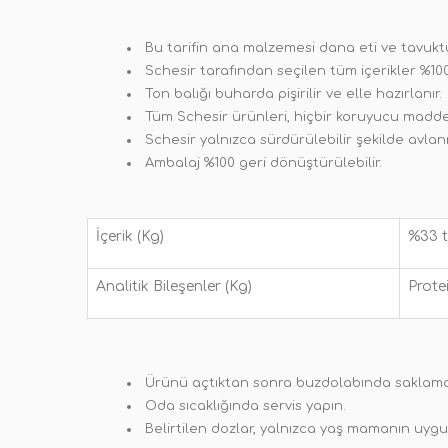
Bu tarifin ana malzemesi dana eti ve tavuktu
Schesir tarafından seçilen tüm içerikler %100
Ton balığı buharda pişirilir ve elle hazırlanır.
Tüm Schesir ürünleri, hiçbir koruyucu madde
Schesir yalnızca sürdürülebilir şekilde avlanm
Ambalaj %100 geri dönüştürülebilir.
İçerik (Kg)
%33 t
Analitik Bileşenler (Kg)
Prote
Ürünü açtıktan sonra buzdolabında saklamayı
Oda sıcaklığında servis yapın.
Belirtilen dozlar, yalnızca yaş mamanın uygul