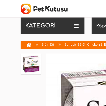
KATEGORİ
Köp
Sığır Eti
Schesir 85 Gr Chicken & 