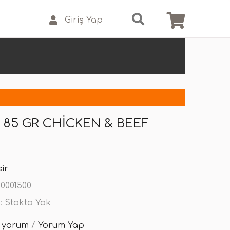
Giriş Yap
 85 GR CHICKEN & BEEF
ir
0001500
:
Stokta Yok
 yorum
/
Yorum Yap