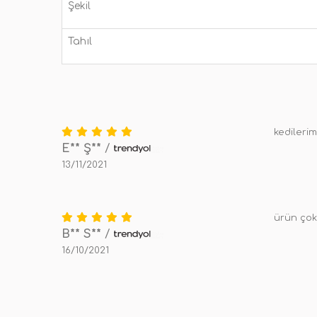
Şekil
Tahıl
kedilerim
E** Ş**
/
13/11/2021
ürün çok 
B** S**
/
16/10/2021