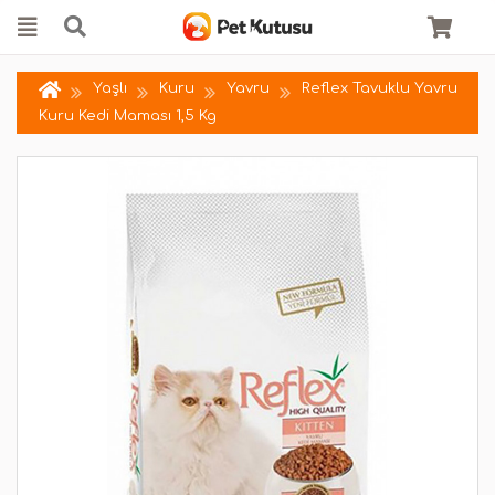
Yaşlı
Kuru
Yavru
Reflex Tavuklu Yavru
Kuru Kedi Maması 1,5 Kg