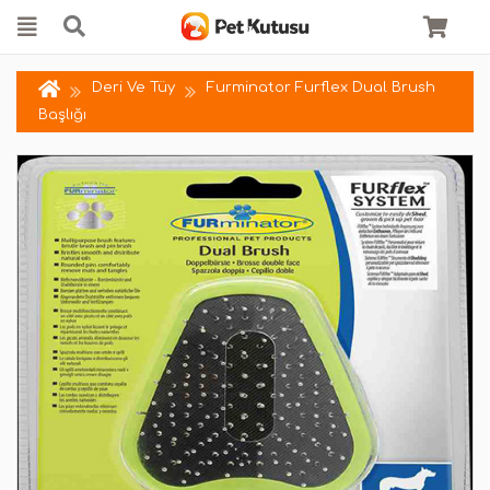
Deri Ve Tüy
Furminator Furflex Dual Brush
Başlığı