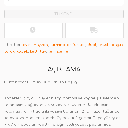
TÜKENDİ
Etiketler:
evcil
,
hayvan
,
furminator
,
furflex
,
dual
,
brush
,
başlık
,
tarak
,
köpek
,
kedi
,
tüy
,
temizleme
AÇIKLAMA
Furminator Furflex Dual Brush Başlığı
Köpekler için, ölü tüylerin toplanması ve kopmuş tüylerden
arınmasını sağlayan tel yüzeyi ve tüylerin düzelmesini
kolaylaştıran kıl uçlu iki yüzeyi bulunan, 21 cm uzunluğunda,
kolay kavranabilen, köpek tüy bakım fırçasıdır.
Fırça yüzeyleri
9 x 7 cm ebatlarındadır. Tarağın telli yüzeyi, paslanmaz