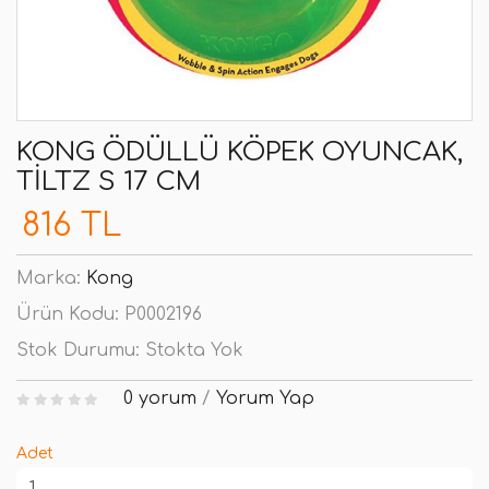
KONG ÖDÜLLÜ KÖPEK OYUNCAK,
TILTZ S 17 CM
816 TL
Marka:
Kong
Ürün Kodu:
P0002196
Stok Durumu:
Stokta Yok
0 yorum
/
Yorum Yap
Adet