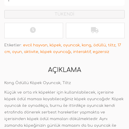
TÜKENDİ
Etiketler:
evcil hayvan
,
köpek
,
oyuncak
,
kong
,
ödüllü
,
tiltz
,
17
cm
,
oyun
,
aktivite
,
köpek oyuncağı
,
interaktif
,
egzersiz
AÇIKLAMA
Kong Ödüllü Köpek Oyuncak, Tiltz
Küçük ve orta ırk köpekler için kullanılabilecek, içerisine
köpek ödül maması koyabileceğiniz köpek oyuncağıdır. Köpek
oyuncak ile oynadıkça, burnu ile ittirdikçe oyuncak kendi
etrafında dönerek serbest hareketler yapmakta ve
içerisinden köpek ödül mamaları dökülmektedir. Aynı
zamanda köpeğinizin günlük mamasını da bu oyuncak ile