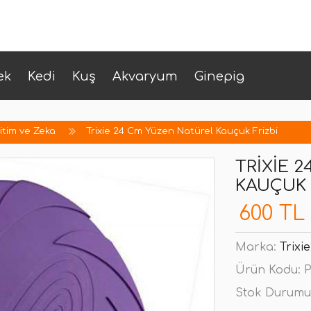
ek
Kedi
Kuş
Akvaryum
Ginepig
itim ve Zeka
Trixie 24 Cm Yüzen Natürel Kauçuk Frizbi
TRIXIE 
KAUÇUK 
600 TL
Marka:
Trixie
Ürün Kodu:
P
Stok Durumu