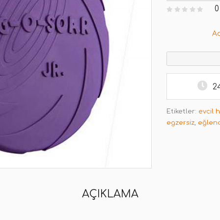
0
A
2
Etiketler:
evcil 
egzersiz
,
eğlen
AÇIKLAMA