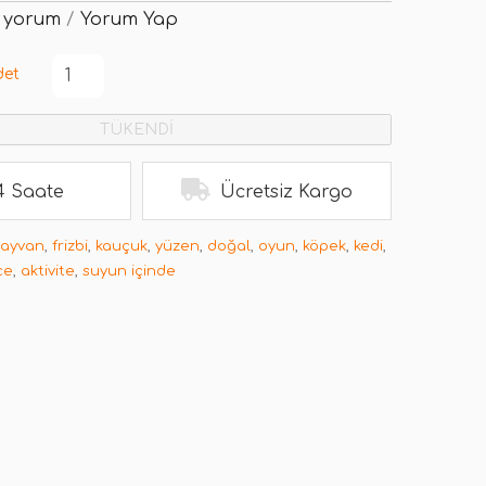
 yorum
/
Yorum Yap
det
TÜKENDİ
4 Saate
Ücretsiz Kargo
hayvan
,
frizbi
,
kauçuk
,
yüzen
,
doğal
,
oyun
,
köpek
,
kedi
,
ce
,
aktivite
,
suyun içinde