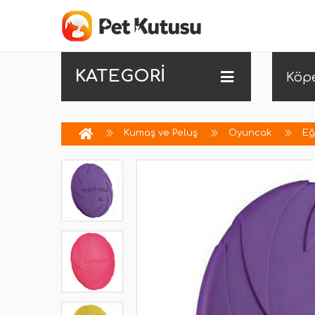
KATEGORİ
Köp
Kumaş ve Peluş
Oyuncak
Eğ