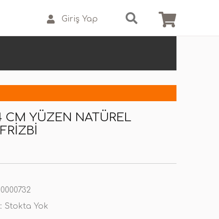
Giriş Yap
24 CM YÜZEN NATÜREL
FRIZBI
0000732
:
Stokta Yok