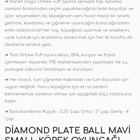
➜
Planet Dog's Orbee-Tuff Sports serisiyle top oynama
zamanı! Aralarından seçim yapabileceğiniz farklı boyutlar ve
spor seçenekleri ile
,
köpeğinizin yeni favori hepsi bir arada
getirme, kovalama ve çiğneme oyuncağını bulacağınızdan
emin olabilirsiniz! Her top, köpeğinizi uyarmak ve isteklerini
uzak tutmak için ikramlarla doldurmak için her iki tarafta da
deliklerle birlikte gelir.
➜
Tüm Orbee-Tuff oyuncakları
,
BPA, kurşun ve ftalat
içermeyen dayanıklı TPE malzemesinden yapılmıştır. Ilık su,
yumuşak sabunla temizleyin ve durulayın.
➜
Her boyut, tüm çiğneme makineleri ve tüm boyutlar için
uygun değildir
.
Yavru köpeğiniz için en iyi bedeni
belirlemenize yardımcı olması için aşağıdaki ölçü tablosuna
bakın:
➜
Boyutlandırma: Küçük - 2,25 "çap; Orta - 3" çap; Geniş - 4
"çap.
DIAMOND PLATE BALL MAVI