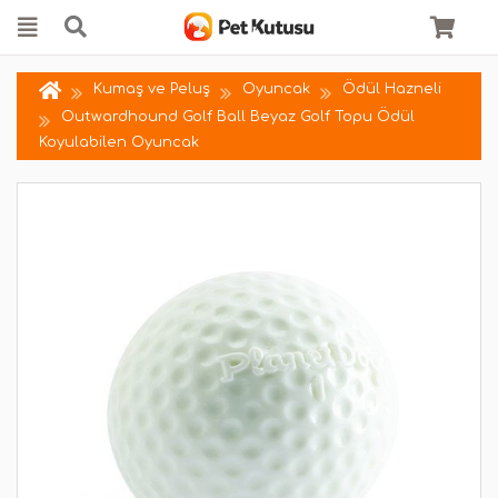
Kumaş ve Peluş
Oyuncak
Ödül Hazneli
Outwardhound Golf Ball Beyaz Golf Topu Ödül
Koyulabilen Oyuncak