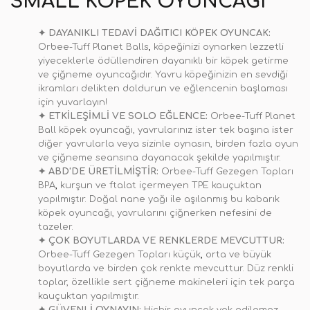
SMALL
KÖPEK OYUNCAĞI
✦
DAYANIKLI TEDAVİ DAĞITICI KÖPEK OYUNCAK:
Orbee-Tuff Planet Balls
,
köpeğinizi oynarken lezzetli
yiyeceklerle ödüllendiren dayanıklı bir köpek getirme
ve çiğneme oyuncağıdır. Yavru köpeğinizin en sevdiği
ikramları delikten doldurun ve eğlencenin başlaması
için yuvarlayın!
✦
ETKİLEŞİMLİ VE SOLO EĞLENCE:
Orbee-Tuff Planet
Ball köpek oyuncağı, yavrularınız ister tek başına ister
diğer yavrularla veya sizinle oynasın, birden fazla oyun
ve çiğneme seansına dayanacak şekilde yapılmıştır.
✦
ABD'DE ÜRETİLMİŞTİR:
Orbee-Tuff Gezegen Topları
BPA
,
kurşun ve ftalat içermeyen TPE kauçuktan
yapılmıştır. Doğal nane yağı ile aşılanmış bu kabarık
köpek oyuncağı, yavrularını çiğnerken nefesini de
tazeler.
✦
ÇOK BOYUTLARDA VE RENKLERDE MEVCUTTUR:
Orbee-Tuff Gezegen Topları küçük
,
orta ve büyük
boyutlarda ve birden çok renkte mevcuttur. Düz renkli
toplar, özellikle sert çiğneme makineleri için tek parça
kauçuktan yapılmıştır.