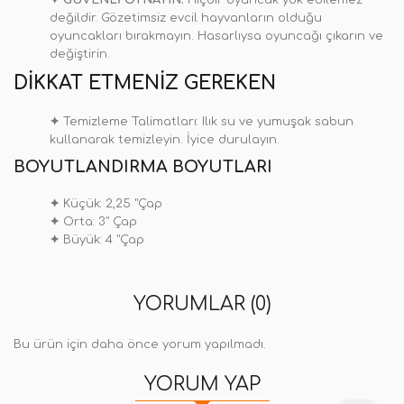
✦
GÜVENLİ OYNAYIN:
Hiçbir oyuncak yok edilemez
değildir. Gözetimsiz evcil hayvanların olduğu
oyuncakları bırakmayın. Hasarlıysa oyuncağı çıkarın ve
değiştirin.
DIKKAT ETMENIZ GEREKEN
✦
Temizleme Talimatları: Ilık su ve yumuşak sabun
kullanarak temizleyin. İyice durulayın.
BOYUTLANDIRMA BOYUTLARI
✦
Küçük: 2,25 "Çap
✦
Orta: 3" Çap
✦
Büyük: 4 "Çap
YORUMLAR (0)
Bu ürün için daha önce yorum yapılmadı.
YORUM YAP