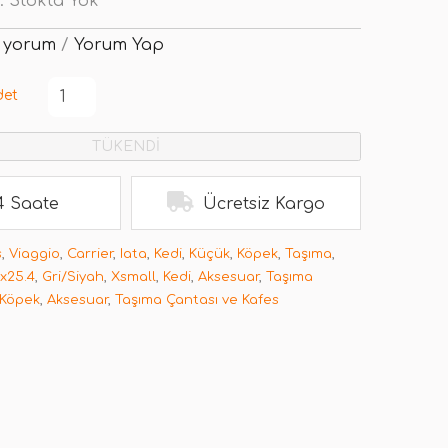
:
Stokta Yok
 yorum
/
Yorum Yap
det
TÜKENDİ
4 Saate
Ücretsiz Kargo
s
,
Viaggio
,
Carrier
,
Iata
,
Kedi
,
Küçük
,
Köpek
,
Taşıma
,
x25.4
,
Gri/Siyah
,
Xsmall
,
Kedi
,
Aksesuar
,
Taşıma
Köpek
,
Aksesuar
,
Taşıma Çantası ve Kafes