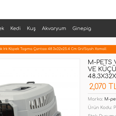
ek
Kedi
Kuş
Akvaryum
Ginepig
ük Irk Köpek Taşıma Çantası 48.3x32x25.4 Cm Gri/Siyah Xsmall
M-PETS 
VE KÜÇÜ
48.3X32
2,070 T
Marka:
M-pe
Ürün Kodu:
P