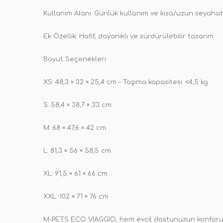
Kullanım Alanı: Günlük kullanım ve kısa/uzun seyahatl
Ek Özellik: Hafif, dayanıklı ve sürdürülebilir tasarım
Boyut Seçenekleri
XS: 48,3 × 32 × 25,4 cm – Taşıma kapasitesi: <4,5 kg
S: 58,4 × 38,7 × 33 cm
M: 68 × 47,6 × 42 cm
L: 81,3 × 56 × 58,5 cm
XL: 91,5 × 61 × 66 cm
XXL: 102 × 71 × 76 cm
M-PETS ECO VIAGGIO, hem evcil dostunuzun konforunu 