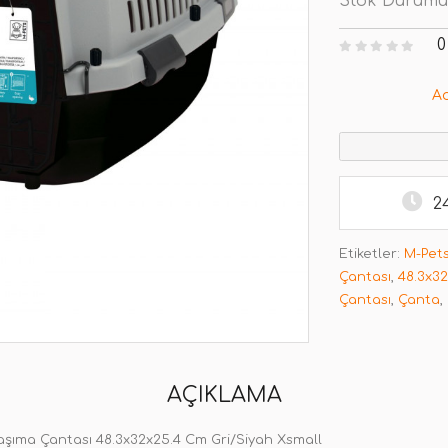
Stok Durumu
0
A
2
Etiketler:
M-Pet
Çantası
,
48.3x32
Çantası
,
Çanta
,
AÇIKLAMA
Taşıma Çantası 48.3x32x25.4 Cm Gri/Siyah Xsmall