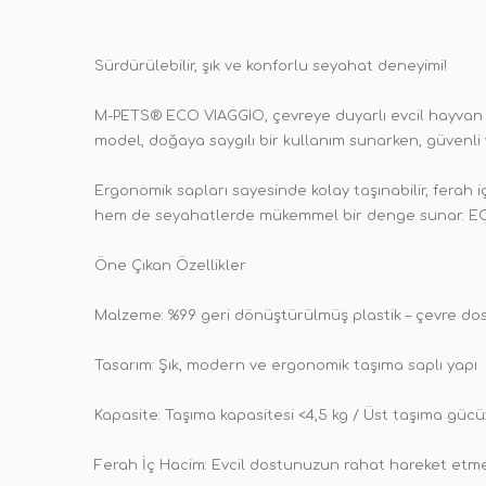
Sürdürülebilir, şık ve konforlu seyahat deneyimi!
M-PETS® ECO VIAGGIO, çevreye duyarlı evcil hayvan sa
model, doğaya saygılı bir kullanım sunarken, güvenli 
Ergonomik sapları sayesinde kolay taşınabilir, ferah 
hem de seyahatlerde mükemmel bir denge sunar. ECO VIA
Öne Çıkan Özellikler
Malzeme: %99 geri dönüştürülmüş plastik – çevre do
Tasarım: Şık, modern ve ergonomik taşıma saplı yapı
Kapasite: Taşıma kapasitesi <4,5 kg / Üst taşıma gücü:
Ferah İç Hacim: Evcil dostunuzun rahat hareket etme