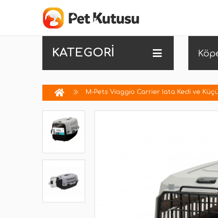
KATEGORİ
Köp
M-Pets Viaggio Carrier Iata Kedi ve Küç