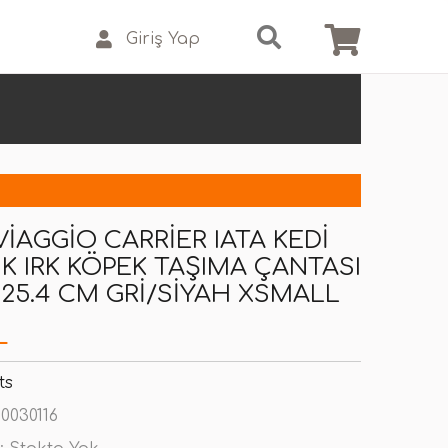
Giriş Yap
VIAGGIO CARRIER IATA KEDI
K IRK KÖPEK TAŞIMA ÇANTASI
X25.4 CM GRI/SIYAH XSMALL
L
ts
0030116