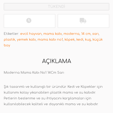
TÜKENDİ
Etiketler:
evcil hayvan
,
mama kabı
,
moderna
,
14 cm
,
sarı
,
plastik
,
yemek kabı
,
mama kabı no1
,
köpek
,
kedi
,
kuş
,
küçük
boy
AÇIKLAMA
Moderna Mama Kabı No1 14Cm Sarı
Şık tasarımlı ve kullanışlı bir üründür. Kedi ve Köpekler için
kullanımı kolay yıkanabilen plastik mama ve su kabıdır.
Petlerin beslenme ve su ihtiyacını karşılamaları için
kullanılabilecek kaliteli ve dayanıklı mama ve su kabıdır.