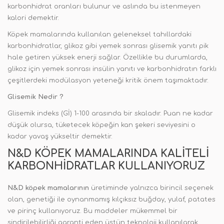
karbonhidrat oranları bulunur ve aslında bu istenmeyen
kalori demektir.
Köpek mamalarında kullanılan geleneksel tahıllardaki
karbonhidratlar, glikoz gibi yemek sonrası glisemik yanıtı pik
hale getiren yüksek enerji sağlar. Özellikle bu durumlarda,
glikoz için yemek sonrası insülin yanıtı ve karbonhidratın farklı
çeşitlerdeki modülasyon yeteneği kritik önem taşımaktadır.
Glisemik Nedir ?
Glisemik indeks (Gİ) 1-100 arasında bir skaladır. Puan ne kadar
düşük olursa, tüketecek köpeğin kan şekeri seviyesini o
kadar yavaş yükseltir demektir.
N&D KÖPEK MAMALARINDA KALITELI
KARBONHIDRATLAR KULLANIYORUZ
N&D köpek mamalarının
üretiminde yalnızca birincil seçenek
olan, genetiği ile oynanmamış kılçıksız buğday, yulaf, patates
ve pirinç kullanıyoruz. Bu maddeler mükemmel bir
sindirilebilirliği garanti eden üstün teknoloji kullanılarak