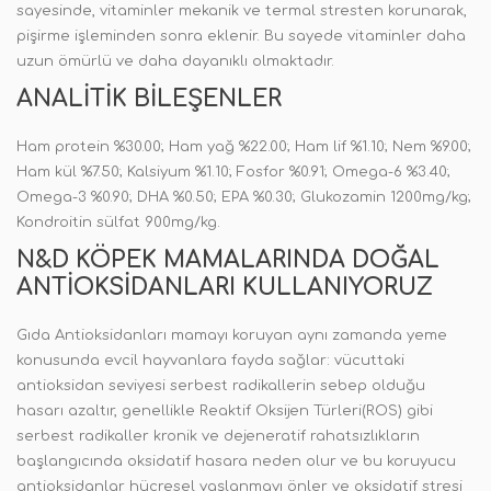
sayesinde, vitaminler mekanik ve termal stresten korunarak,
pişirme işleminden sonra eklenir. Bu sayede vitaminler daha
uzun ömürlü ve daha dayanıklı olmaktadır.
ANALITIK BILEŞENLER
Ham protein %30.00; Ham yağ %22.00; Ham lif %1.10; Nem %9.00;
Ham kül %7.50; Kalsiyum %1.10; Fosfor %0.91; Omega-6 %3.40;
Omega-3 %0.90; DHA %0.50; EPA %0.30; Glukozamin 1200mg/kg;
Kondroitin sülfat 900mg/kg.
N&D KÖPEK MAMALARINDA DOĞAL
ANTIOKSIDANLARI KULLANIYORUZ
Gıda Antioksidanları mamayı koruyan aynı zamanda yeme
konusunda evcil hayvanlara fayda sağlar: vücuttaki
antioksidan seviyesi serbest radikallerin sebep olduğu
hasarı azaltır, genellikle Reaktif Oksijen Türleri(ROS) gibi
serbest radikaller kronik ve dejeneratif rahatsızlıkların
başlangıcında oksidatif hasara neden olur ve bu koruyucu
antioksidanlar hücresel yaşlanmayı önler ve oksidatif stresi