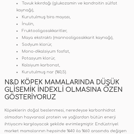
Tavuk kıkırdağı (glukozamin ve kondroitin sülfat
kaynağı),
Kurutulmuş bira mayası,
İnulin,
Fruktooligosakkaritler,
Maya ekstraktı (mannooligosakkarit kaynağı),
Sodyum klorür,
Mono-dikalsiyum fosfat,
Potasyum klorür,
Kalsiyum karbonat,
Kurutulmuş nar (%0,5).
N&D KÖPEK MAMALARINDA DÜŞÜK
GLISEMIK İNDEXLI OLMASINA ÖZEN
GÖSTERIYORUZ
Köpeklerin doğal beslenmesi, neredeyse karbonhidrat
olmadan hayvansal protein ve yağlardan bütün enerji
ihtiyacını karşılayacak şekilde evrimleşmiştir. Endüstriyel
market mamalarının hepsinde %40 ila %60 arasında değişen