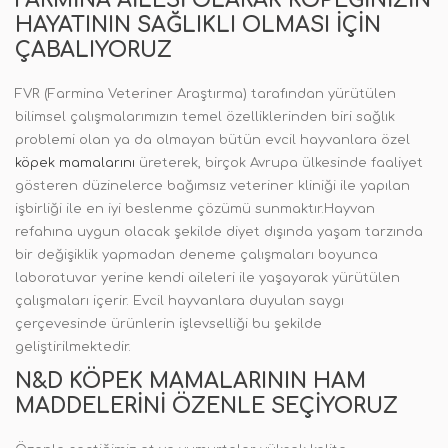
FARMINA AILESI OLARAK KÖPEĞINIZIN
HAYATININ SAĞLIKLI OLMASI İÇIN
ÇABALIYORUZ
FVR (Farmina Veteriner Araştırma) tarafından yürütülen
bilimsel çalışmalarımızın temel özelliklerinden biri sağlık
problemi olan ya da olmayan bütün evcil hayvanlara özel
köpek mamalarını
üreterek, birçok Avrupa ülkesinde faaliyet
gösteren düzinelerce bağımsız veteriner kliniği ile yapılan
işbirliği ile en iyi beslenme çözümü sunmaktır.Hayvan
refahına uygun olacak şekilde diyet dışında yaşam tarzında
bir değişiklik yapmadan deneme çalışmaları boyunca
laboratuvar yerine kendi aileleri ile yaşayarak yürütülen
çalışmaları içerir. Evcil hayvanlara duyulan saygı
çerçevesinde ürünlerin işlevselliği bu şekilde
geliştirilmektedir.
N&D KÖPEK MAMALARININ HAM
MADDELERINI ÖZENLE SEÇIYORUZ