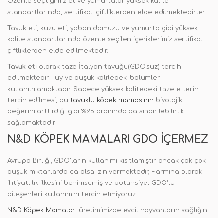
Özenle seçtiğimiz et ve yumurtalar yüksek kalite
standartlarında, sertifikalı çiftliklerden elde edilmektedirler.
Tavuk eti, kuzu eti, yaban domuzu ve yumurta gibi yüksek
kalite standartlarında özenle seçilen içeriklerimiz sertifikalı
çiftliklerden elde edilmektedir.
Tavuk eti
olarak taze İtalyan tavuğu(GDO'suz) tercih
edilmektedir. Tüy ve düşük kalitedeki bölümler
kullanılmamaktadır. Sadece yüksek kalitedeki taze etlerin
tercih edilmesi, bu
tavuklu köpek mamasının
biyolojik
değerini arttırdığı gibi %95 oranında da sindirilebilirlik
sağlamaktadır.
N&D KÖPEK MAMALARI GDO İÇERMEZ
Avrupa Birliği, GDO'ların kullanımı kısıtlamıştır ancak çok çok
düşük miktarlarda da olsa izin vermektedir, Farmina olarak
ihtiyatlılık ilkesini benimsemiş ve potansiyel GDO'lu
bileşenleri kullanımını tercih etmiyoruz.
N&D Köpek Mamaları
üretimimizde evcil hayvanların sağlığını