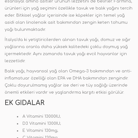
esansiyal amino asitler ürünün lezzetini de belirler. Farmina,
ürünleri için yağ seçimini özellikle tavuk ve balık yağını tercih
eder. Bitkisel yağlar içerisinde ise köpekler için temel yağ
asidi olan linolenoik asit bakımından zengin keten tohumu
yağı bulunmaktadır.
İtalya’da ki yetiştiricilerden alınan tavuk yağı, domuz ve sığır
yağlarına oranla daha yüksek kalitedeki çoklu doymuş yağ
içermektedir. Aynı zamanda tavuk yağı evcil hayvanlar için
lezzetlidir.
Balık yağı, hayvansal yağ olan Omega-3 bakımından ve anti-
inflamatuar özelliği olan EPA ve DHA bakımından zengindir.
Çoklu doyurulmamış yağlar ise deri ve tüy sağlığı üzerinde
önemli etkileri vardır ve yaşlandırma karşıtı etkisi görülür.
EK GIDALAR
A Vitamini 13000IU;
D3 Vitamini 1300IU;
E Vitamini 130mg;
C Vitamini 130mg;