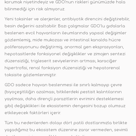
korumak niyetindeyiz ve GDO'nun riskleri günümüzde hala
bilinmediği için risk almıyoruz.
Yeni toksinler ve alerjenler, antibiyotik direncini değiştirebilir,
besin değerini azaltabilir. Bazı çalışmalar GDO'lu gıdalarla
beslenen evcil hayvanların ileumlarında yapısal değişimler
gözlemlemiş, mide mukozası ve intestinal kanalda hücre
poliferasyonunu değiştirmiş, anormal gen eksprasyonları,
hepotasitlerde fonksiyonel değişiklikler ve zimojen sentezi
düzensizliği, trigleserit seviyelerinin artması, karaciğer
hipertrofisi, renal fonksiyon düzensizliği ve hepatorenal
toksisite gözlemlenmiştir.
GDO sadece hayvan beslenmesi ile sınırlı kalmayıp çevre
(biyoçeşitliliğin azalması, bitkilerdeki pestisit kalıntılarının
yayılması, daha dirençli parazitlerin evrimini desteklemesi
gibi) değişiklikleri ile ekosistemin dengesini bozup olumsuz
etkileyecek faktörleri içerir.
Tüm bu nedenlerden dolayı dört patili dostlarımızla birlikte
yaşadığımız bu ekosistem düzenine zarar vermeden, sevimli