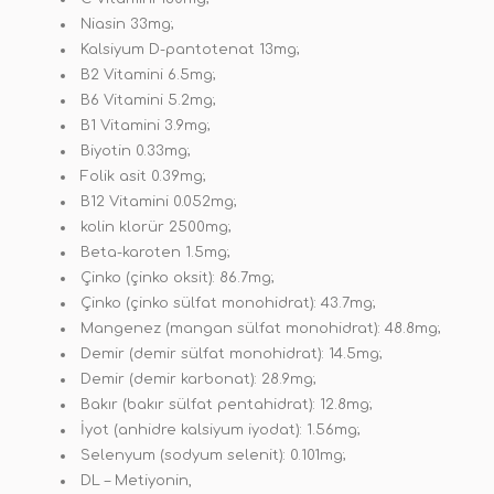
Niasin 33mg;
Kalsiyum D-pantotenat 13mg;
B2 Vitamini 6.5mg;
B6 Vitamini 5.2mg;
B1 Vitamini 3.9mg;
Biyotin 0.33mg;
Folik asit 0.39mg;
B12 Vitamini 0.052mg;
kolin klorür 2500mg;
Beta-karoten 1.5mg;
Çinko (çinko oksit): 86.7mg;
Çinko (çinko sülfat monohidrat): 43.7mg;
Mangenez (mangan sülfat monohidrat): 48.8mg;
Demir (demir sülfat monohidrat): 14.5mg;
Demir (demir karbonat): 28.9mg;
Bakır (bakır sülfat pentahidrat): 12.8mg;
İyot (anhidre kalsiyum iyodat): 1.56mg;
Selenyum (sodyum selenit): 0.101mg;
DL – Metiyonin,