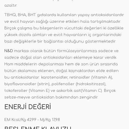
azaltır.
TBHQ, BHA, BHT gıdalarda kullanılan yapay antioksidanlardır
ve evcil hayvan sağlığı üzerine etkileri hala tartışılmaktadır.
Birçok çalışma bu bileşenlerin vücuttaki değerleri ki özellikle
yüksek dozda alımları ve evcil hayvanların iç organlarındaki
bazı değişiklerle bir bağlantısı olduğunu göstermektedir.
N&D
markası olarak bütün formülasyonlarımıza sadece ve
sadece doğal olan antioksidanları eklemeye karar verdik.
Ham maddelerin depolanması hem de son ürün sırasında
bütün skalamıza eklenen, doğal kaynaklardan elde edilen
bu antioksidanlar: karotenoidler, retinoidler (Vitamin A),
biyoflavonoidler (sitrin), polifenoller (hidroksitirozol),
tokoferoller (Vitamin E) ve askorbik asit(Vitamin C). Birçok
sebze-meyve antioksidan bakımından zengindir.
ENERJI DEĞERI
EM Kcal/Kg 4299 - Mj/Kg 17,98