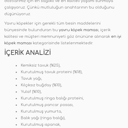
dostlarımız için en sağlıklı ve en kaliteli yaşamı sunmaya
çalışıyoruz. Çünkü mutluluğun anahtarının bu olduğunu
düşünüyoruz.
Yavru köpekler için gerekli tüm besin maddelerini
bünyesinde bulunduran bu
yavru köpek maması
, içerik
kalitesi ve müşteri memnuniyeti göz önününe alınarak
en iyi
köpek maması
kategorisinde listelenmektedir.
İÇERIK ANALIZI
Kemiksiz tavuk (%25),
Kurutulmuş tavuk proteini (%18),
Tavuk yağı,
Kılçıksız buğday (%10),
Yulaf (%10),
Kurutulmuş ringa balığı proteini,
Kurutulmuş pancar posası,
Kurutulmuş yumurta,
Balık yağı (ringa balığı),
Kurutulmuş ıspanak,