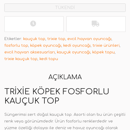
TÜKENDİ
Etiketler:
kauçuk top
,
trixie top
,
evcil hayvan oyuncağı
,
fosforlu top
,
köpek oyuncağı
,
kedi oyuncağı
,
trixie ürünleri
,
evcil hayvan aksesuarları
,
kauçuk oyuncağı
,
köpek topu
,
trixie kauçuk top
,
kedi topu
AÇIKLAMA
TRIXIE KÖPEK FOSFORLU
KAUÇUK TOP
Süngerimsi sert doğal kauçuk top. Asorti olan bu ürün çeşitli
renk veya görünümdedir. Ürün fosforlu renklerdedir ve
yüzme özelliği dolayısı ile deniz ve havuz oyuncağı olarak