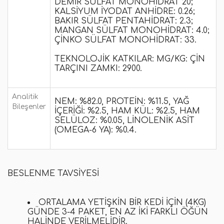
DEMIR SÜLFAT MONOHIDRAT 20;
KALSIYUM IYODAT ANHIDRE: 0.26;
BAKIR SÜLFAT PENTAHIDRAT: 2.3;
MANGAN SÜLFAT MONOHIDRAT: 4.0;
ÇINKO SÜLFAT MONOHIDRAT: 33.
TEKNOLOJIK KATKILAR: MG/KG: ÇIN
TARÇINI ZAMKI: 2900.
Analitik
NEM: %82.0, PROTEIN: %11.5, YAĞ
Bileşenler
IÇERIĞI: %2.5, HAM KÜL: %2.5, HAM
SELÜLOZ: %0.05, LINOLENIK ASIT
(OMEGA-6 YA): %0.4.
BESLENME TAVSIYESI
ORTALAMA YETIŞKIN BIR KEDI IÇIN (4KG)
GÜNDE 3-4 PAKET, EN AZ IKI FARKLI ÖĞÜN
HALINDE VERILMELIDIR.