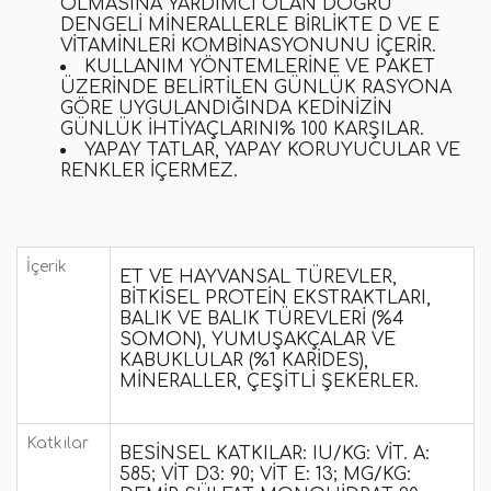
OLMASINA YARDIMCI OLAN DOĞRU
DENGELI MINERALLERLE BIRLIKTE D VE E
VITAMINLERI KOMBINASYONUNU IÇERIR.
KULLANIM YÖNTEMLERINE VE PAKET
ÜZERINDE BELIRTILEN GÜNLÜK RASYONA
GÖRE UYGULANDIĞINDA KEDINIZIN
GÜNLÜK IHTIYAÇLARINI% 100 KARŞILAR.
YAPAY TATLAR, YAPAY KORUYUCULAR VE
RENKLER IÇERMEZ.
İçerik
ET VE HAYVANSAL TÜREVLER,
BITKISEL PROTEIN EKSTRAKTLARI,
BALIK VE BALIK TÜREVLERI (%4
SOMON), YUMUŞAKÇALAR VE
KABUKLULAR (%1 KARIDES),
MINERALLER, ÇEŞITLI ŞEKERLER.
Katkılar
BESINSEL KATKILAR: IU/KG: VIT. A:
585; VIT D3: 90; VIT E: 13; MG/KG: