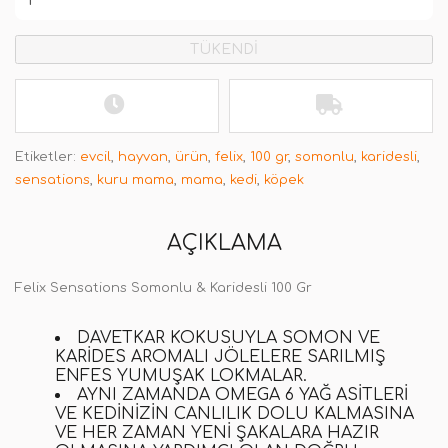
TÜKENDİ
Etiketler:
evcil
,
hayvan
,
ürün
,
felix
,
100 gr
,
somonlu
,
karidesli
,
sensations
,
kuru mama
,
mama
,
kedi
,
köpek
AÇIKLAMA
Felix Sensations Somonlu & Karidesli 100 Gr
DAVETKAR KOKUSUYLA SOMON VE
KARIDES AROMALI JÖLELERE SARILMIŞ
ENFES YUMUŞAK LOKMALAR.
AYNI ZAMANDA OMEGA 6 YAĞ ASITLERI
VE KEDINIZIN CANLILIK DOLU KALMASINA
VE HER ZAMAN YENI ŞAKALARA HAZIR