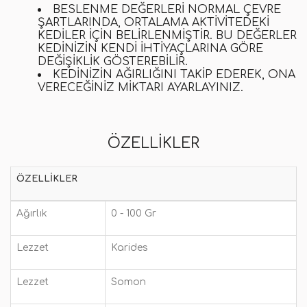
BESLENME DEĞERLERI NORMAL ÇEVRE
ŞARTLARINDA, ORTALAMA AKTIVITEDEKI
KEDILER IÇIN BELIRLENMIŞTIR. BU DEĞERLER
KEDINIZIN KENDI IHTIYAÇLARINA GÖRE
DEĞIŞIKLIK GÖSTEREBILIR.
KEDINIZIN AĞIRLIĞINI TAKIP EDEREK, ONA
VERECEĞINIZ MIKTARI AYARLAYINIZ.
ÖZELLIKLER
ÖZELLIKLER
Ağırlık
0 - 100 Gr
Lezzet
Karides
Lezzet
Somon